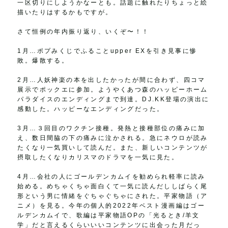
一区切りにしようかなーとも。話題に触れたりちょっと絵
描いたりはするかもですが。
さて恒例の年内振り返り、いくぞ〜！！
1月…ポプみくじでふることupper EXを引き見事に惨
敗。爆散する。
2月…人妖神楽の本を出したかったが間に合わず、四コマ
展示でポックエに参加。ようやくあつ森のハッピーホーム
パラダイスのエンディングまで到達。DJ.KK登場の演出に
感動した。ハッピーなエンディングだった。
3月…３回目のワクチン接種。発熱と接種部位の痛みに加
え、数日間脇の下の痛みに泣かされる。急にネウロが読み
たくなり一気買いして読んだ。また、新しいコンテンツが
摂取したくなりカリスマのドラマを一気に見た。
4月…会社の人にゴールデンカムイを勧められ軽率に読み
始める。めちゃくちゃ面白くて一気に読んだししばらく尾
形という男に情緒をぐちゃぐちゃにされた。平家物語（ア
ニメ）を見る。今年の個人的2022年ベスト漫画編はゴー
ルデンカムイで、歌編は平家物語OPの「光るとき/羊文
学」だと言えるくらいいいコンテンツに出会った月だっ