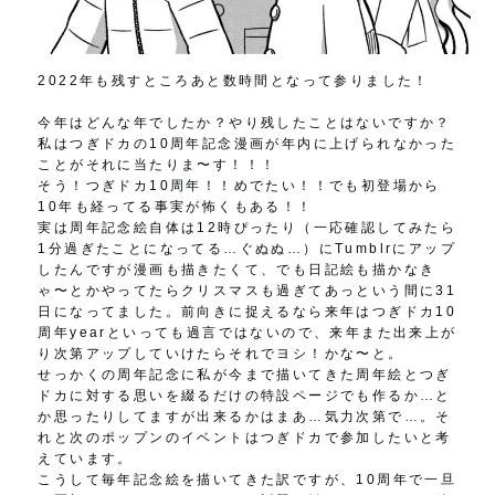
2022年も残すところあと数時間となって参りました！
今年はどんな年でしたか？やり残したことはないですか？
私はつぎドカの10周年記念漫画が年内に上げられなかった
ことがそれに当たりま〜す！！！
そう！つぎドカ10周年！！めでたい！！でも初登場から
10年も経ってる事実が怖くもある！！
実は周年記念絵自体は12時ぴったり（一応確認してみたら
1分過ぎたことになってる…ぐぬぬ…）にTumblrにアップ
したんですが漫画も描きたくて、でも日記絵も描かなき
ゃ〜とかやってたらクリスマスも過ぎてあっという間に31
日になってました。前向きに捉えるなら来年はつぎドカ10
周年yearといっても過言ではないので、来年また出来上が
り次第アップしていけたらそれでヨシ！かな〜と。
せっかくの周年記念に私が今まで描いてきた周年絵とつぎ
ドカに対する思いを綴るだけの特設ページでも作るか…と
か思ったりしてますが出来るかはまあ…気力次第で…。そ
れと次のポップンのイベントはつぎドカで参加したいと考
えています。
こうして毎年記念絵を描いてきた訳ですが、10周年で一旦