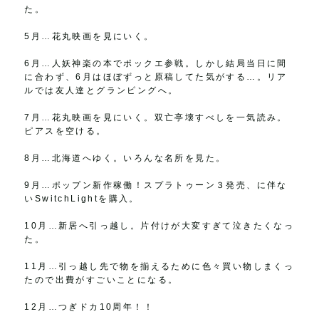
た。
5月…花丸映画を見にいく。
6月…人妖神楽の本でポックエ参戦。しかし結局当日に間
に合わず、6月はほぼずっと原稿してた気がする…。リア
ルでは友人達とグランピングへ。
7月…花丸映画を見にいく。双亡亭壊すべしを一気読み。
ピアスを空ける。
8月…北海道へゆく。いろんな名所を見た。
9月…ポップン新作稼働！スプラトゥーン３発売、に伴な
いSwitchLightを購入。
10月…新居へ引っ越し。片付けが大変すぎて泣きたくなっ
た。
11月…引っ越し先で物を揃えるために色々買い物しまくっ
たので出費がすごいことになる。
12月…つぎドカ10周年！！