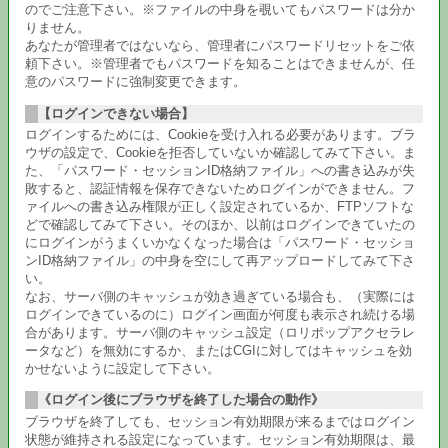
のでご注意下さい。※ファイルの中身を覗いてもパスワードは分か
りません。
あなたが管理者ではないなら、管理者にパスワードリセットをご依
頼下さい。※管理者でもパスワードを知ることはできませんが、任
意のパスワードに強制変更できます。
【ログインできない場合】
ログインするためには、Cookieを受け入れる必要があります。ブラ
ウザの設定で、Cookieを拒否していないか確認してみて下さい。ま
た、「パスワード・セッションID格納ファイル」への書き込みが失
敗すると、認証情報を保存できないためログインができません。フ
ァイルへの書き込み権限が正しく設定されているか、FTPソフトな
どで確認してみて下さい。そのほか、以前はログインできていたの
にログインがうまくいかなくなった場合は「パスワード・セッショ
ンID格納ファイル」の中身を空にして再アップロードしてみて下さ
い。
なお、サーバ側のキャッシュが効き過ぎている場合も、（実際には
ログインできているのに）ログイン画面が何度も表示され続ける場
合があります。サーバ側のキャッシュ設定（ロリポップアクセラレ
ータなど）を無効にするか、またはCGIに対してはキャッシュを効
かせないように設定して下さい。
《ログイン後にブラウザを終了した場合の動作》
ブラウザを終了しても、セッション有効期限が来るまではログイン
状態が維持される設定になっています。セッション有効期限は、最